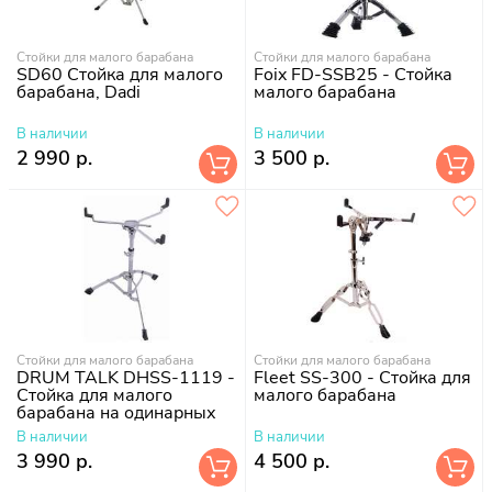
Стойки для малого барабана
Стойки для малого барабана
SD60 Стойка для малого
Foix FD-SSB25 - Стойка
барабана, Dadi
малого барабана
В наличии
В наличии
2 990 р.
3 500 р.
Стойки для малого барабана
Стойки для малого барабана
DRUM TALK DHSS-1119 -
Fleet SS-300 - Стойка для
Стойка для малого
малого барабана
барабана на одинарных
ножках Blue Star
В наличии
В наличии
3 990 р.
4 500 р.