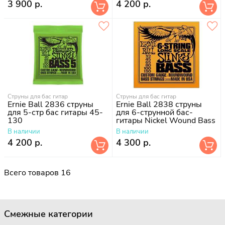
3 900 р.
4 200 р.
Струны для бас гитар
Струны для бас гитар
Ernie Ball 2836 струны
Ernie Ball 2838 струны
для 5-стр бас гитары 45-
для 6-струнной бас-
130
гитары Nickel Wound Bass
Long Scale Slinky 6 (37
В наличии
В наличии
1/4") (32
4 200 р.
4 300 р.
Всего товаров 16
Смежные категории