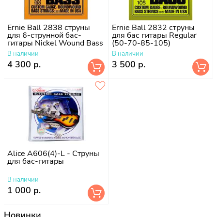
Ernie Ball 2838 струны
Ernie Ball 2832 струны
для 6-струнной бас-
для бас гитары Regular
гитары Nickel Wound Bass
(50-70-85-105)
Long Scale Slinky 6 (37
В наличии
В наличии
1/4") (32
4 300 р.
3 500 р.
Alice A606(4)-L - Струны
для бас-гитары
В наличии
1 000 р.
Новинки