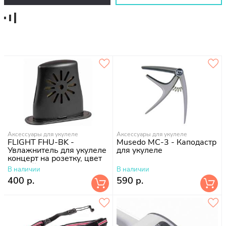
Аксессуары для укулеле
Аксессуары для укулеле
FLIGHT FHU-BK -
Musedo MC-3 - Каподастр
Увлажнитель для укулеле
для укулеле
концерт на розетку, цвет
черный
В наличии
В наличии
400 р.
590 р.