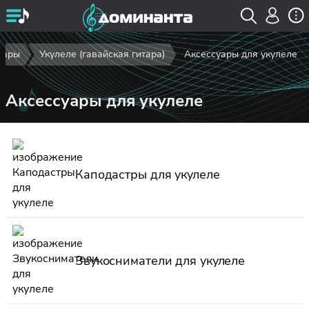
тары
Укулеле (гавайская гитара)
Аксессуары для укулеле
Аксессуары для укулеле
Каподастры для укулеле
Звукосниматели для укулеле