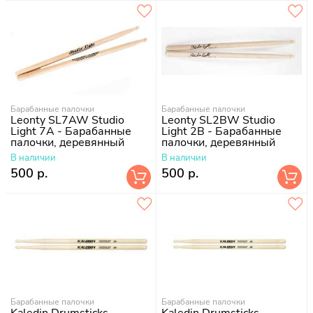
Барабанные палочки
Барабанные палочки
Leonty SL7AW Studio
Leonty SL2BW Studio
Light 7A - Барабанные
Light 2В - Барабанные
палочки, деревянный
палочки, деревянный
наконечник
наконечник
В наличии
В наличии
500 р.
500 р.
Барабанные палочки
Барабанные палочки
Kaledin Drumsticks
Kaledin Drumsticks