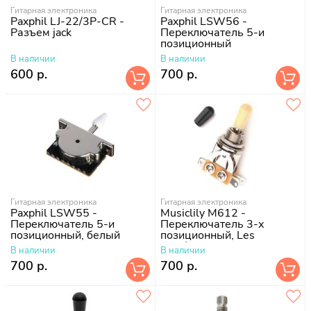
Гитарная электроника
Гитарная электроника
Paxphil LJ-22/3P-CR -
Paxphil LSW56 -
Разъем jack
Переключатель 5-и
позиционный
В наличии
В наличии
600 р.
700 р.
Гитарная электроника
Гитарная электроника
Paxphil LSW55 -
Musiclily M612 -
Переключатель 5-и
Переключатель 3-х
позиционный, белый
позиционный, Les
Paul/EPI, хром
В наличии
В наличии
700 р.
700 р.