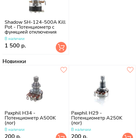
Shadow SH-124-500A Kill
Pot - Потенциометр с
функцией отключения
сигнала, A500K (лог)
В наличии
1 500 р.
Новинки
Paxphil H34 -
Paxphil H29 -
Потенциометр A500K
Потенциометр A250K
(лог)
(лог)
В наличии
В наличии
200 р.
200 р.