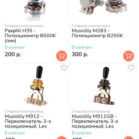
Гитарная электроника
Гитарная электроника
Paxphil H35 -
Musiclily M283 -
Потенциометр B500K
Потенциометр B250K
(лин)
В наличии
В наличии
200 р.
300 р.
Гитарная электроника
Гитарная электроника
Musiclily M912 -
Musiclily M911GB -
Переключатель 3-х
Переключатель 3-х
позиционный, Les
позиционный, Les
Paul/EPI, золото
Paul/EPI, черненый
В наличии
В наличии