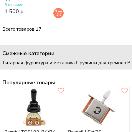
сигнала, A500K (лог)
В наличии
1 500 р.
Всего товаров 17
Смежные категории
Гитарная фурнитура и механика
Пружины для тремоло
Р
Популярные товары
Paxphil TGS102-BK/BK -
Paxphil LSW30 -