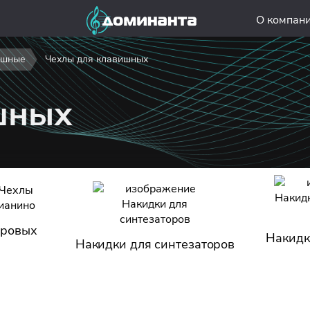
О компан
ишные
Чехлы для клавишных
шных
фровых
Накидк
Накидки для синтезаторов