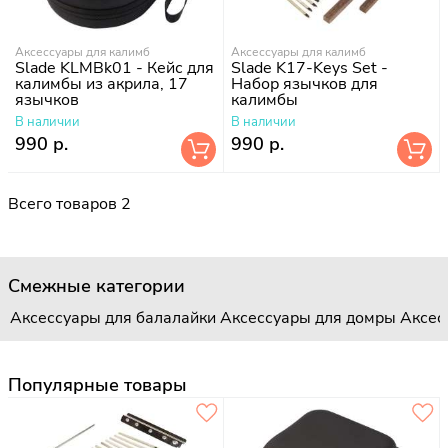
Аксессуары для калимб
Аксессуары для калимб
Slade KLMBk01 - Кейс для
Slade K17-Keys Set -
калимбы из акрила, 17
Набор язычков для
язычков
калимбы
В наличии
В наличии
990 р.
990 р.
Всего товаров 2
Смежные категории
Аксессуары для балалайки
Аксессуары для домры
Аксес
Популярные товары