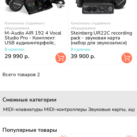
Комплекты студийного
Комплекты студийного
оборудования
оборудования
M-Audio AIR 192 4 Vocal
Steinberg UR22C recording
Studio Pro - Комплект:
pack - звуковая карта
USB аудиоинтерфейс,
(набор для звукозаписи)
наушники, студийный
В наличии
В наличии
микрофон
29 990 р.
39 900 р.
Всего товаров 2
Смежные категории
MIDI-клавиатуры
MIDI-контроллеры
Звуковые карты, ау
Популярные товары