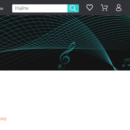
ии
ено