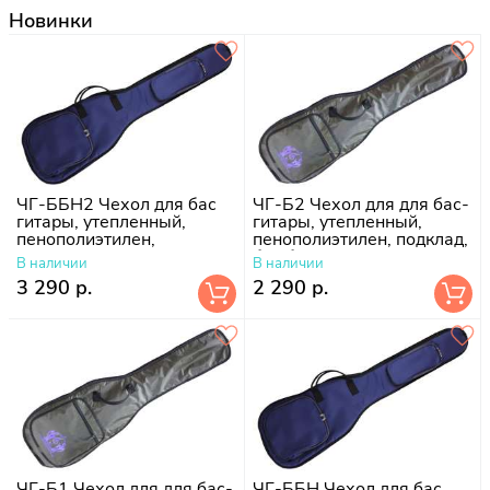
Новинки
ЧГ-ББН2 Чехол для бас
ЧГ-Б2 Чехол для для бас-
гитары, утепленный,
гитары, утепленный,
пенополиэтилен,
пенополиэтилен, подклад,
поролон-10 мм, подклад
без борта
В наличии
В наличии
болонь
3 290 р.
2 290 р.
ЧГ-Б1 Чехол для для бас-
ЧГ-ББН Чехол для бас