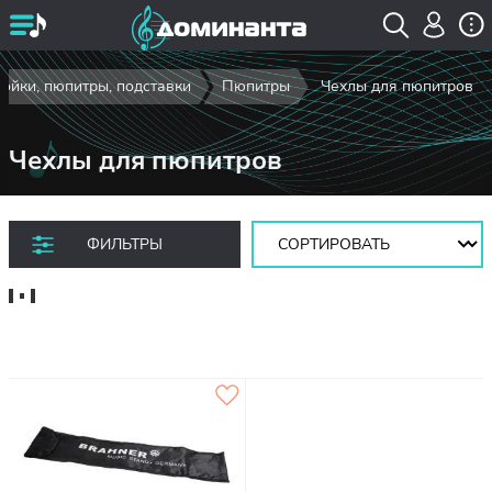
тойки, пюпитры, подставки
Пюпитры
Чехлы для пюпитров
Чехлы для пюпитров
Сортировать:
ФИЛЬТРЫ