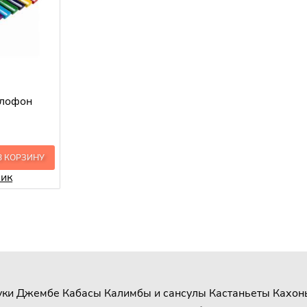
илофон
В КОРЗИНУ
лик
уки
Джембе
Кабасы
Калимбы и сансулы
Кастаньеты
Кахон