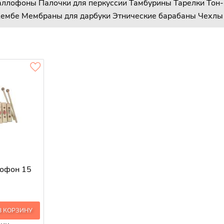
аллофоны
Палочки для перкуссии
Тамбурины
Тарелки
Тон
жембе
Мембраны для дарбуки
Этнические барабаны
Чехлы 
лофон 15
В КОРЗИНУ