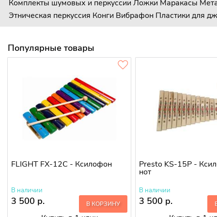
Комплекты шумовых и перкуссии
Ложки
Маракасы
Мет
Этническая перкуссия
Конги
Вибрафон
Пластики для д
Популярные товары
FLIGHT FX-12C - Ксилофон
Presto KS-15P - Кси
нот
В наличии
В наличии
3 500 р.
3 500 р.
В КОРЗИНУ