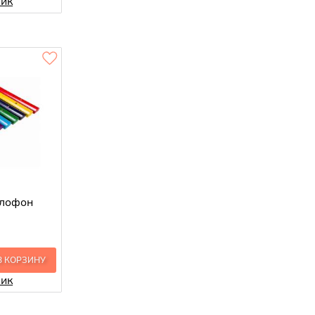
лик
илофон
В КОРЗИНУ
лик