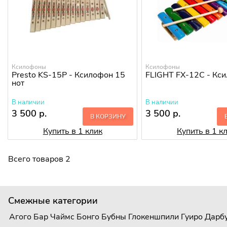
Ксилофоны
Ксилофоны
Presto KS-15P - Ксилофон 15
FLIGHT FX-12C - Кс
нот
В наличии
В наличии
3 500 р.
3 500 р.
В КОРЗИНУ
Купить в 1 клик
Купить в 1 к
Всего товаров 2
Смежные категории
Агого
Бар Чаймс
Бонго
Бубны
Глокеншпили
Гуиро
Дарб