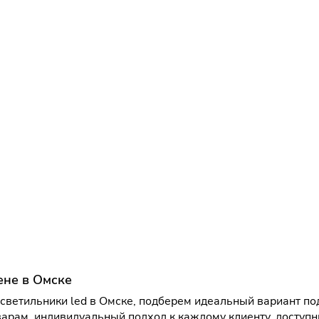
ене в Омске
ветильники led в Омске, подберем идеальный вариант под
арам, индивидуальный подход к каждому клиенту, доступн