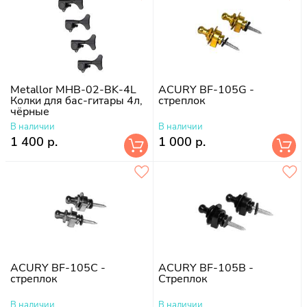
Metallor MHB-02-BK-4L
ACURY BF-105G -
Колки для бас-гитары 4л,
стреплок
чёрные
В наличии
В наличии
1 400 р.
1 000 р.
ACURY BF-105C -
ACURY BF-105B -
стреплок
Cтреплок
В наличии
В наличии