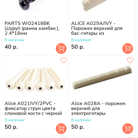
PARTS WO2418BK
ALICE A029A/IVY -
Шуруп (рамка хамбак.),
Порожек верхний для
2.4*18мм
бас-гитары из
пластмассы, цвет -
В наличии
В наличии
слоновая кость.
40 р.
50 р.
Alice A021IVY/2PVC -
Alice A028A - порожек
фиксатор струн цвета
верхний для
слоновой кости с черной
электрогитары
точкой 2мм
(43х3,4х4,6-3,8)
В наличии
В наличии
50 р.
50 р.