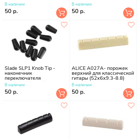
В наличии
В наличии
50 р.
50 р.
Slade SLP1 Knob Tip -
ALICE A027А- порожек
наконечник
верхний для классической
переключателя
гитары (52х6х9.3-8.8)
звукоснимателей
В наличии
В наличии
50 р.
50 р.