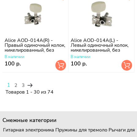
Alice AOD-014A(R) -
Alice AOD-014A(L) -
Правый одиночный колок,
Левый одиночный колок,
никелированный, без
никелированный, без
втулки
втулки
В наличии
В наличии
100 р.
100 р.
1
2
3
Товаров 1 - 30 из 74
Смежные категории
Гитарная электроника
Пружины для тремоло
Рычаги для