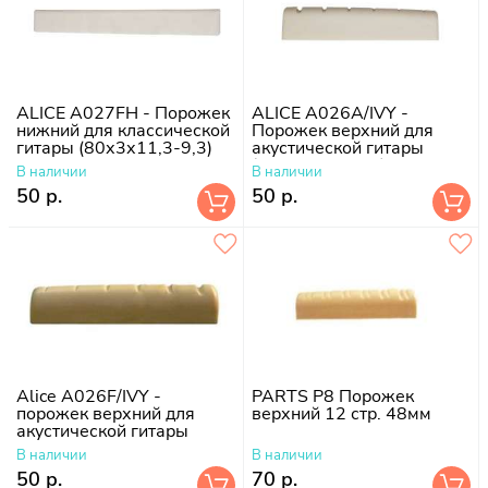
ALICE A027FH - Порожек
ALICE A026A/IVY -
нижний для классической
Порожек верхний для
гитары (80х3х11,3-9,3)
акустической гитары
(42х6х8,88-7,9)
В наличии
В наличии
50 р.
50 р.
Alice A026F/IVY -
PARTS P8 Порожек
порожек верхний для
верхний 12 стр. 48мм
акустической гитары
В наличии
В наличии
50 р.
70 р.