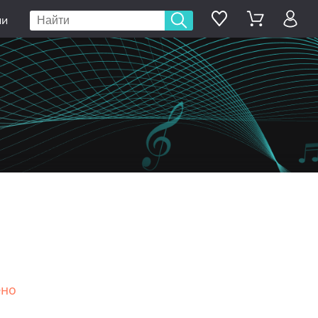
ии
ено