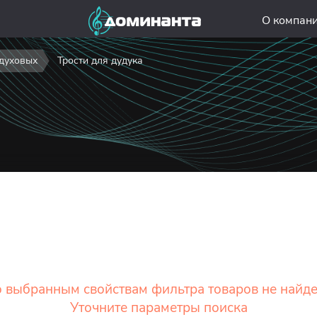
О компан
 духовых
Трости для дудука
а
 выбранным свойствам фильтра товаров не найд
Уточните параметры поиска