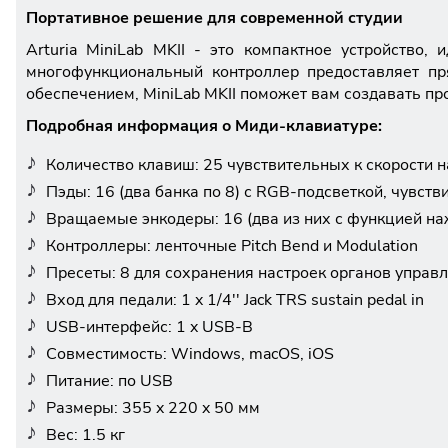
Портативное решение для современной студии
Arturia MiniLab MKII - это компактное устройство
многофункциональный контроллер предоставляет пр
обеспечением, MiniLab MKII поможет вам создавать п
Подробная информация о Миди-клавиатуре:
Количество клавиш: 25 чувствительных к скорости 
Пэды: 16 (два банка по 8) с RGB-подсветкой, чувств
Вращаемые энкодеры: 16 (два из них с функцией на
Контроллеры: ленточные Pitch Bend и Modulation
Пресеты: 8 для сохранения настроек органов управ
Вход для педали: 1 x 1/4'' Jack TRS sustain pedal in
USB-интерфейс: 1 x USB-B
Совместимость: Windows, macOS, iOS
Питание: по USB
Размеры: 355 x 220 x 50 мм
Вес: 1.5 кг