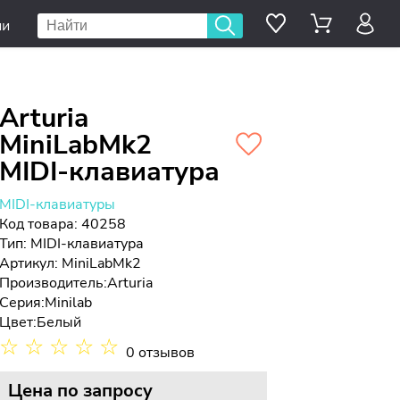
ии
Arturia
MiniLabMk2
MIDI-клавиатура
MIDI-клавиатуры
Код товара: 40258
Тип:
MIDI-клавиатура
Артикул: MiniLabMk2
Производитель:
Arturia
Серия:
Minilab
Цвет:
Белый
☆
☆
☆
☆
☆
0 отзывов
Цена
по запросу