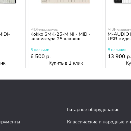
MIDI-клавиатуры
MIDI-клавиат
MIDI-
Kokko SMK-25-MINI - MIDI-
M-AUDIO K
клавиатура 25 клавиш
USB миди-
В наличии
В наличии
6 500 р.
13 900 р
лик
Купить в 1 клик
Ку
Гитарное оборудование
трументы
Классические и народные и