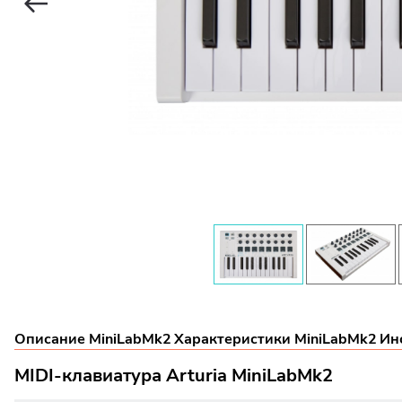
Описание MiniLabMk2
Характеристики MiniLabMk2
Ин
MIDI-клавиатура Arturia MiniLabMk2