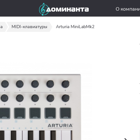
О компан
иа
MIDI-клавиатуры
Arturia MiniLabMk2