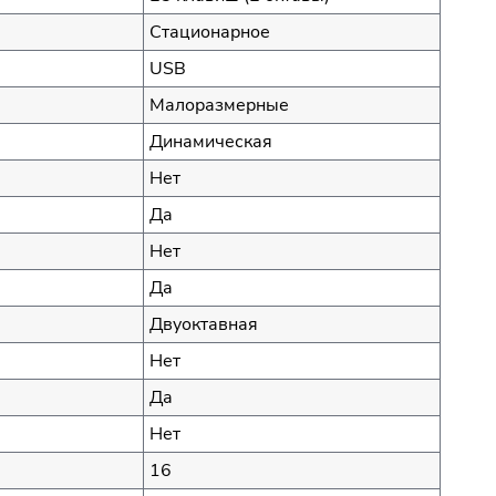
Стационарное
USB
Малоразмерные
Динамическая
Нет
Да
Нет
Да
Двуоктавная
Нет
Да
Нет
16