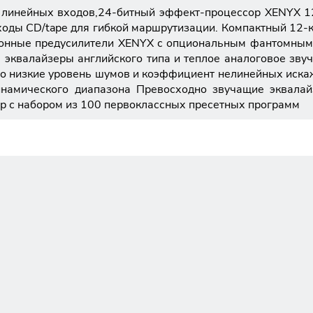
,8 линейных входов,24-битный эффект-процессор XENYX 1
оды CD/tape для гибкой маршрутизации. Компактный 12-к
онные предусилители XENYX с опциональным фантомным
эквалайзеры английского типа и теплое аналоговое зву
о низкие уровень шумов и коэффициент нелинейных иска
инамического диапазона Превосходно звучащие эквалай
р с набором из 100 первоклассных пресетных программ