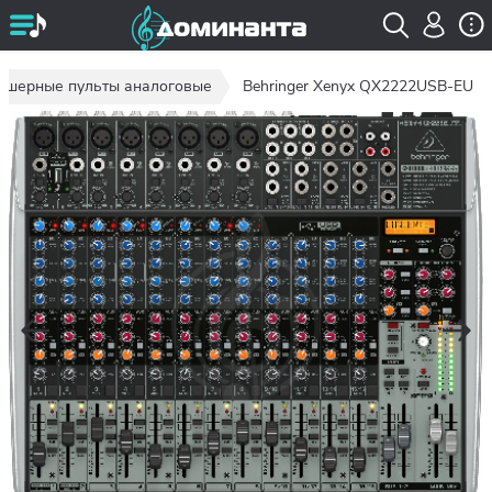
кшерные пульты аналоговые
Behringer Xenyx QX2222USB-EU