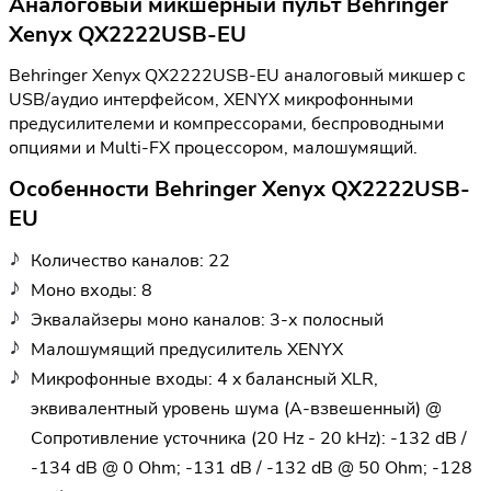
Аналоговый микшерный пульт Behringer
Xenyx QX2222USB-EU
Behringer Xenyx QX2222USB-EU аналоговый микшер с
USB/аудио интерфейсом, XENYX микрофонными
предусилителеми и компрессорами, беспроводными
опциями и Multi-FX процессором, малошумящий.
Особенности Behringer Xenyx QX2222USB-
EU
Количество каналов: 22
Моно входы: 8
Эквалайзеры моно каналов: 3-х полосный
Малошумящий предусилитель XENYX
Микрофонные входы: 4 x балансный XLR,
эквивалентный уровень шума (А-взвешенный) @
Сопротивление усточника (20 Hz - 20 kHz): -132 dB /
-134 dB @ 0 Ohm; -131 dB / -132 dB @ 50 Ohm; -128