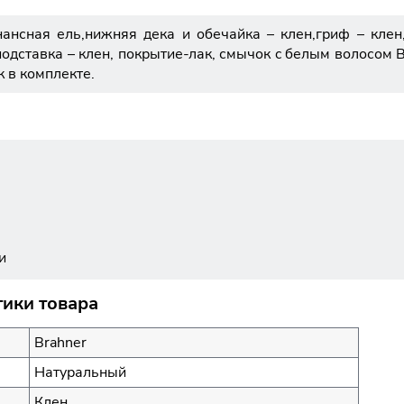
нсная ель,нижняя дека и обечайка – клен,гриф – клен,
одставка – клен, покрытие-лак, смычок c белым волосом 
 в комплекте.
и
тики товара
Brahner
Натуральный
Клен