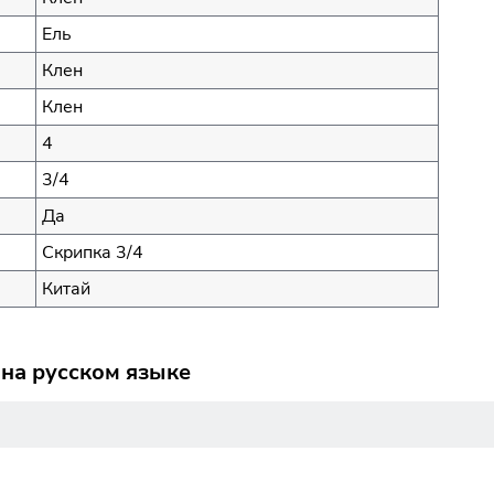
Ель
Клен
Клен
4
3/4
Да
Скрипка 3/4
Китай
 на русском языке