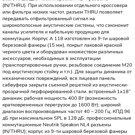
(IN/THRU). При использовании отдельного кроссовера
или фильтра низких частот, разъем THRU позволяет
передавать отфильтрованный сигнал на
широкополосные акустические системы, что сэкономит
каналы усилителя и кабельную продукцию для
коммутации. Корпус A 118 изготовлен из 9-ти шаровой
березовой фанеры (15 мм), покрыт лаковой краской
черного цвета и оборудован множеством различных
аксессуаров, необходимых в эксплуатации
(транспортировочные ручки, резьбовое соединение М20
под акустическую стойку и т.п.). Для защиты динамика от
механических повреждений, вся лицевая панель
сабвуфера закрыта съемной решеткой из акустически-
прозрачной перфорированной стали. встроенный 1х18”
динамик; рабочая мощность 400 Вт (возможность
кратковременных перегрузок до 1600 Вт); широкий
диапазон воспроизводимых частот 40 – 200 Гц; КПД 96
дБ при максимальном SPL в 128 дБ; профессиональные
коммутационные Neutrik Speakon NL4 разъемы
(IN/THRU); корпус из 9-ти шаровой березовой фанеры