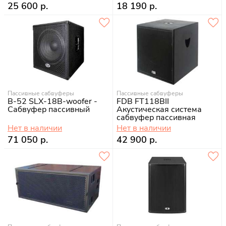
25 600 р.
18 190 р.
Пассивные сабвуферы
Пассивные сабвуферы
B-52 SLX-18B-woofer -
FDB FT118BII
Сабвуфер пассивный
Акустическая система
сабвуфер пассивная
400Вт
Нет в наличии
Нет в наличии
71 050 р.
42 900 р.