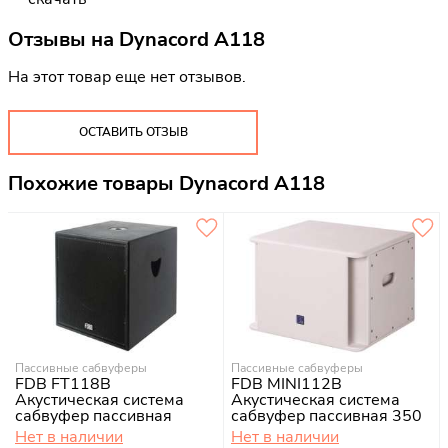
Отзывы на
Dynacord A118
На этот товар еще нет отзывов.
ОСТАВИТЬ ОТЗЫВ
Похожие товары Dynacord A118
Пассивные сабвуферы
Пассивные сабвуферы
FDB FT118B
FDB MINI112B
Акустическая система
Акустическая система
сабвуфер пассивная
сабвуфер пассивная 350
400Вт
вт
Нет в наличии
Нет в наличии