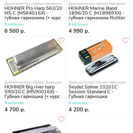
Диатонические губные гармошки
Диатонические губные гармошки
HOHNER Pro Harp 562/20
HOHNER Marine Band
MS C (M564016X) -
1896/20 C (M189693X) -
губная гармоника (+ курс
губная гармоника Richter
уроков)
Classic (+ курс уроков)
В наличии
В наличии
6 500 р.
4 990 р.
Диатонические губные гармошки
Диатонические губные гармошки
HOHNER Big river harp
Seydel Sohne 10201C
590/20 C (M590016X) -
Session Standard C -
Губная гармошка (+ курс
Губная гармошка
уроков)
В наличии
В наличии
4 700 р.
4 200 р.