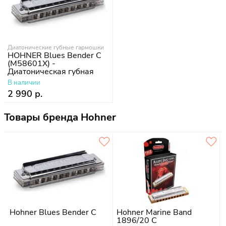
Диатонические губные гармошки
HOHNER Blues Bender C
(M58601X) -
Диатоническая губная
гармошка
В наличии
2 990 р.
Товары бренда Hohner
Hohner Blues Bender C
Hohner Marine Band
1896/20 C