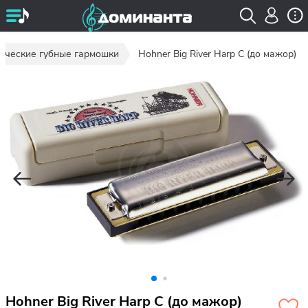
ические губные гармошки
Hohner Big River Harp C (до мажор)
Hohner Big River Harp C (до мажор)