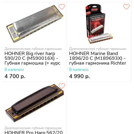
Диатонические губные гармошки
Диатонические губные гармошки
HOHNER Big river harp
HOHNER Marine Band
590/20 C (M590016X) -
1896/20 C (M189693X) -
Губная гармошка (+ курс
губная гармоника Richter
уроков)
Classic (+ курс уроков)
В наличии
В наличии
4 700 р.
4 990 р.
Диатонические губные гармошки
HOHNER Pro Harp 562/20