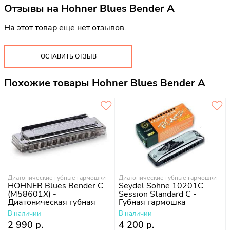
Отзывы на
Hohner Blues Bender A
На этот товар еще нет отзывов.
ОСТАВИТЬ ОТЗЫВ
Похожие товары Hohner Blues Bender A
Диатонические губные гармошки
Диатонические губные гармошки
HOHNER Blues Bender C
Seydel Sohne 10201C
(M58601X) -
Session Standard C -
Диатоническая губная
Губная гармошка
гармошка
В наличии
В наличии
2 990 р.
4 200 р.