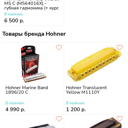
MS C (M564016X) -
губная гармоника (+ курс
уроков)
В наличии
6 500 р.
Товары бренда Hohner
Hohner Marine Band
Hohner Translucent
1896/20 C
Yellow M1110Y
В наличии
В наличии
4 990 р.
1 200 р.