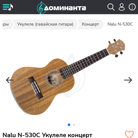
тары
Укулеле (гавайская гитара)
Концерт
Nalu N-530C
Nalu N-530C Укулеле концерт