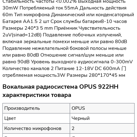
Стабильность частоты <0.002% Выходная мощность
30mW Потребляемый ток 55mA Дальность действия
60m Тип микрофона Динамический или конденсаторный
Батарея АА1.5 2 шт Срок службы батареи8-10 часов
Размеры 240*3 5 mm Приёмник Чувствительность
2uV(sinad=12dB) Подавление побочных излучений,
включая зеркальные помехи меньше или равно 80dB
Подавление нежелательной боковой полосы меньше
или равно 80dB Отношение сигнал/шум меньше или
равно 90dВ Уровень выходного аудиосигнала 0-300mV
Количество каналов 2 Питание 12-18V DC 600mA 门
отребляемая мощность3W Размеры 280*170*45 мм
Вокальная радиосистема OPUS 922HH
характеристики товара
Производитель
OPUS
Цвет
Черный
Количество микрофонов
2