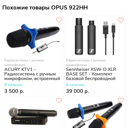
Похожие товары OPUS 922HH
Радиосистемы с ручным
Радиосистемы с ручным
микрофоном
микрофоном
ACURY KTV1 -
Sennheiser XSW-D XLR
Радиосистема с ручным
BASE SET - Комплект
микрофоном, встроенный
базовой беспроводной
аккумулятор
системы
В наличии
В наличии
3 500 р.
39 000 р.