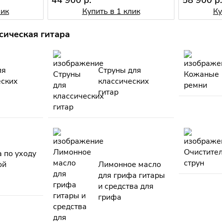
лик
Купить в 1 клик
Ку
ическая гитара
ля
Струны для
еских
классических
гитар
 по уходу
ой
Лимонное масло
для грифа гитары
и средства для
грифа