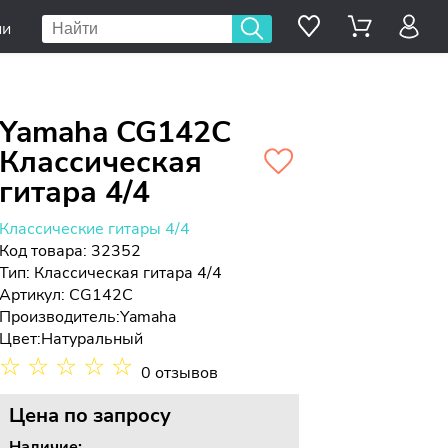
ии
Yamaha CG142C
Классическая
гитара 4/4
Классические гитары 4/4
Код товара: 32352
Тип:
Классическая гитара 4/4
Артикул: CG142C
Производитель:
Yamaha
Цвет:
Натуральный
☆
☆
☆
☆
☆
0 отзывов
Цена
по запросу
Наличие: