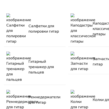
Каподас
Салфетки для
классич
полировки гитар
гитары
Запчаст
Гитарный
гитар
тренажер для
пальцев
Ремнедержатели
Колки дл
для гитар