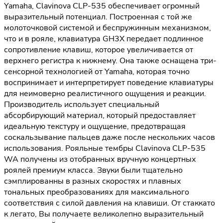
Yamaha, Clavinova CLP-535 обеспечивает огромный
выразительный потенциал. Построенная с той же
молоточковой системой и беспружинным механизмом,
что и в рояле, клавиатура GH3X передает подлинное
сопротивление клавиш, которое увеличивается от
верхнего регистра к нижнему. Она также оснащена три-
сенсорной технологией от Yamaha, которая точно
воспринимает и интерпретирует поведение клавиатуры
для неимоверно реалистичного ощущения и реакции.
Производитель использует специальный
абсорбирующий материал, который предоставляет
идеальную текстуру и ощущение, предотвращая
соскальзывание пальцев даже после нескольких часов
использования. Рояльные тембры Clavinova CLP-535
WA получены из отобранных вручную концертных
роялей премиум класса. Звуки были тщательно
сэмплированны в разных скоростях и плавных
тональных преобразованиях для максимального
соответствия с силой давления на клавиши. От стаккато
к легато, Вы получаете великолепно выразительный