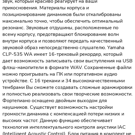
звук, который красиво реагирует на ваши
прикосновения. Материалы корпуса и
позиционирование динамиков были откалиброваны
максимально точно, чтобы обеспечить оптимальный
резонанс. Звуковые отдушины, расположенные по
всему корпусу, предотвращают блокирование волн
внутри корпуса и позволяют передать качественный
звуковой образ непосредственно слушателю. Yamaha
CLP-535 WA имеет 16-трековый рекордер, который
дает возможность записывать свои выступления на USB
флэш-накопители в формате WAV. Сохраненные файли
можно проигрывать на ПК или портативном аудио
устройстве. С 16 треками и 34 высококачественными
тембрами Вы сможете создавать сложные аранжировки
и полностью реализовать свои творческие возможности.
Фортепиано оснащено двойным выходом для
наушников. Существует возможность настройки
громкости динамика с компенсацией потери низких и
высоких частот. Данную функцию обеспечивает
технология интеллектуального контроля акустики IAC
(Intelligent Acoustic Control). Блок питания в комплект не