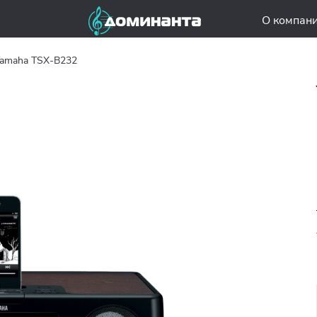
О компан
amaha TSX-B232