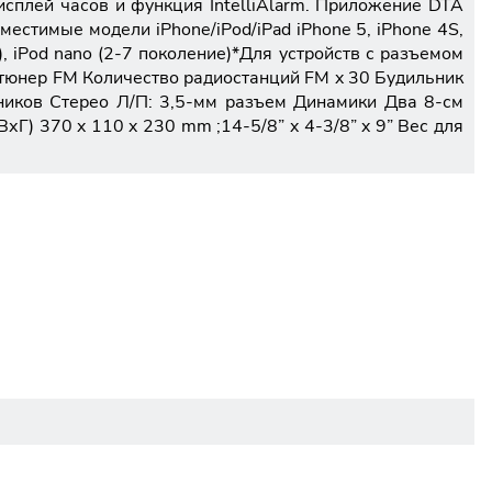
дисплей часов и функция IntelliAlarm. Приложение DTA
естимые модели iPhone/iPod/iPad iPhone 5, iPhone 4S,
ие), iPod nano (2-7 поколение)*Для устройств с разъемом
тюнер FM Количество радиостанций FM x 30 Будильник
шников Стерео Л/П: 3,5-мм разъем Динамики Два 8-см
) 370 x 110 x 230 mm ;14-5/8” x 4-3/8” x 9” Вес для