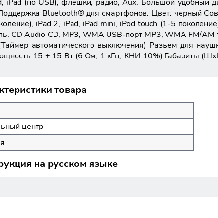
oid, iPad (по USB), флешки, радио, Aux. Большой удобный 
 Поддержка Bluetooth® для смартфонов. Цвет: черный Совм
околение), iPad 2, iPad, iPad mini, iPod touch (1-5 поколен
бель. CD Audio CD, MP3, WMA USB-порт MP3, WMA FM/AM 
ep (Таймер автоматического выключения) Разъем для нау
ость 15 + 15 Вт (6 Ом, 1 кГц, КНИ 10%) Габариты (ШхВхГ
ктеристики товара
ьный центр
ия
укция на русском языке