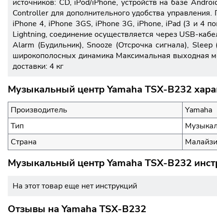
источников: CD, iPod/iPhone, устройств на базе Andr
Controller для дополнительного удобства управления.
iPhone 4, iPhone 3GS, iPhone 3G, iPhone, iPad (3 и 4 п
Lightning, соединение осуществляется через USB-ка
Alarm (Будильник), Snooze (Отсрочка сигнала), Sle
широкополосных динамика Максимальная выходная мощн
доставки: 4 кг
Музыкальный центр Yamaha TSX-B232 хара
Производитель
Yamaha
Тип
Музыкал
Страна
Малайз
Музыкальный центр Yamaha TSX-B232 инстр
На этот товар еще нет инструкций
Отзывы на
Yamaha TSX-B232