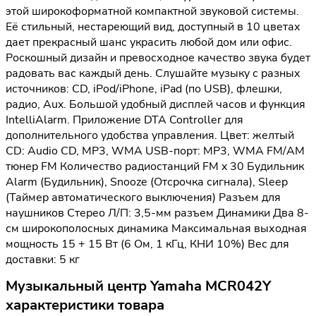
этой широкоформатной компактной звуковой системы.
Её стильный, нестареющий вид, доступный в 10 цветах
дает прекрасный шанс украсить любой дом или офис.
Роскошный дизайн и превосходное качество звука будет
радовать вас каждый день. Слушайте музыку с разных
источников: CD, iPod/iPhone, iPad (по USB), флешки,
радио, Aux. Большой удобный дисплей часов и функция
IntelliAlarm. Приложение DTA Controller для
дополнительного удобства управления. Цвет: желтый
CD: Audio CD, MP3, WMA USB-порт: MP3, WMA FM/AM
тюнер FM Количество радиостанций FM x 30 Будильник
Alarm (Будильник), Snooze (Отсрочка сигнала), Sleep
(Таймер автоматического выключения) Разъем для
наушников Стерео Л/П: 3,5-мм разъем Динамики Два 8-
см широкополосных динамика Максимальная выходная
мощность 15 + 15 Вт (6 Ом, 1 кГц, КНИ 10%) Вес для
доставки: 5 кг
Музыкальный центр Yamaha MCR042Y
характеристики товара