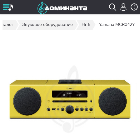
аталог
Звуковое оборудование
Hi-fi
Yamaha MCR042Y