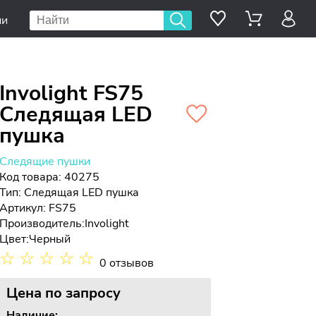
ии
Involight FS75
Следящая LED
пушка
Следящие пушки
Код товара: 40275
Тип:
Следящая LED пушка
Артикул: FS75
Производитель:
Involight
Цвет:
Черный
☆
☆
☆
☆
☆
0 отзывов
Цена
по запросу
Наличие: