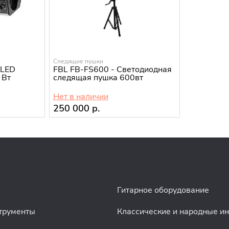
Следящие пушки
 LED
FBL FB-FS600 - Светодиодная
 Вт
следящая пушка 600вт
Нет в наличии
250 000 р.
Гитарное оборудование
трументы
Классические и народные и