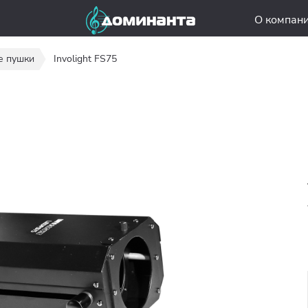
О компан
е пушки
Involight FS75