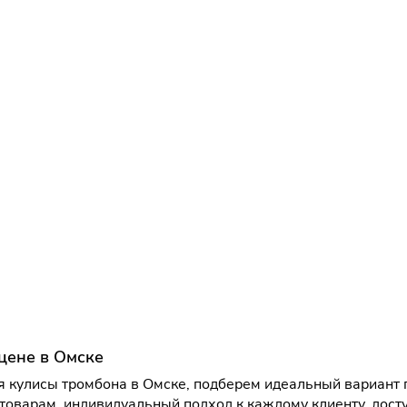
цене в Омске
 кулисы тромбона в Омске, подберем идеальный вариант п
товарам, индивидуальный подход к каждому клиенту, дост