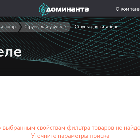
О компан
я гитар
Струны для укулеле
Струны для гиталеле
еле
 выбранным свойствам фильтра товаров не найд
Уточните параметры поиска