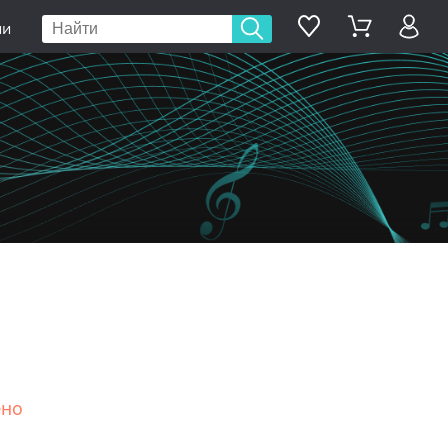
ии
ено