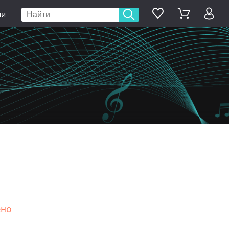
ии
ено