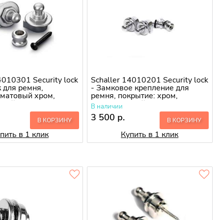
4010301 Security lock
Schaller 14010201 Security lock
к для ремня,
- Замковое крепление для
 матовый хром,
ремня, покрытие: хром,
нный
полированный, упаков
В наличии
3 500 р.
В КОРЗИНУ
В КОРЗИНУ
пить в 1 клик
Купить в 1 клик