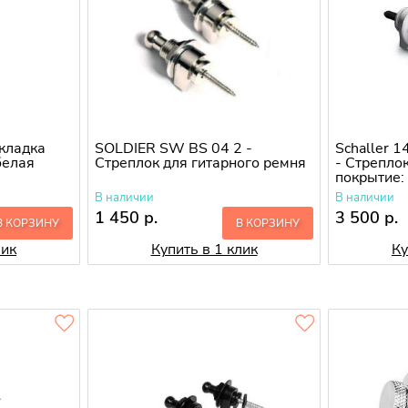
кладка
SOLDIER SW BS 04 2 -
Schaller 1
белая
Стреплок для гитарного ремня
- Стрепло
покрытие:
полирова
В наличии
В наличии
1 450 р.
3 500 р.
В КОРЗИНУ
В КОРЗИНУ
лик
Купить в 1 клик
Ку