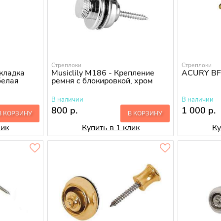
Стреплоки
Стреплоки
кладка
Musiclily M186 - Крепление
ACURY BF-
белая
ремня с блокировкой, хром
В наличии
В наличии
800 р.
1 000 р.
В КОРЗИНУ
В КОРЗИНУ
лик
Купить в 1 клик
Ку