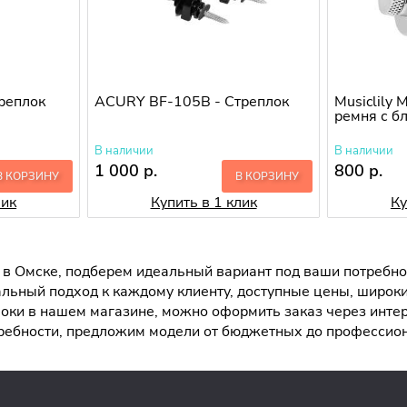
реплок
ACURY BF-105B - Cтреплок
Musiclily
ремня с б
В наличии
В наличии
1 000 р.
800 р.
В КОРЗИНУ
В КОРЗИНУ
лик
Купить в 1 клик
Ку
в Омске, подберем идеальный вариант под ваши потребнос
льный подход к каждому клиенту, доступные цены, широк
ки в нашем магазине, можно оформить заказ через интерн
ребности, предложим модели от бюджетных до профессио