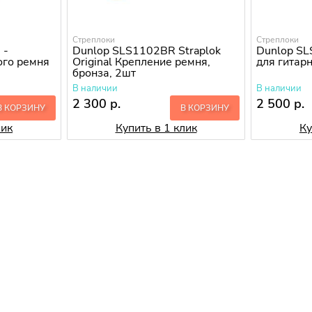
Стреплоки
Стреплоки
 -
Dunlop SLS1102BR Straplok
Dunlop S
ого ремня
Original Крепление ремня,
для гитар
бронза, 2шт
В наличии
В наличии
2 300 р.
2 500 р.
В КОРЗИНУ
В КОРЗИНУ
лик
Купить в 1 клик
Ку