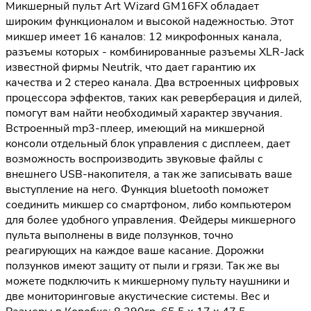
Микшерный пульт Art Wizard GM16FX обладает
широким функционалом и высокой надежностью. Этот
микшер имеет 16 каналов: 12 микрофонных канала,
разъемы которых - комбинированные разъемы XLR-Jack
известной фирмы Neutrik, что дает гарантию их
качества и 2 стерео канала. Два встроенных цифровых
процессора эффектов, таких как реверберация и дилей,
помогут вам найти необходимый характер звучания.
Встроенный mp3-плеер, имеющий на микшерной
консоли отдельный блок управления с дисплеем, дает
возможность воспроизводить звуковые файлы с
внешнего USB-накопителя, а так же записывать ваше
выступление на него. Функция bluetooth поможет
соединить микшер со смартфоном, либо компьютером
для более удобного управления. Фейдеры микшерного
пульта выполнены в виде ползунков, точно
реагирующих на каждое ваше касание. Дорожки
ползунков имеют защиту от пыли и грязи. Так же вы
можете подключить к микшерному пульту наушники и
две мониторинговые акустические системы. Вес и