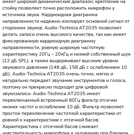
имеет широкий динамический диапазон; крепление на
стойку позволяет точно расположить микрофон у
источника звука. Кардиоидная диаграмма
направленности надежно изолирует основной сигнал от
сторонних звуков. Audio-Technica AT2035 позволяет
делать записи очень высокого качества, так как имеет
фиксированную кардиоидную диаграмму
направленности, ровную широкую частотную
характеристику 20Гц – 20кГц и низкий собственный шум
(12 дБ SPL), а также выдерживает высокие уровни
звукового давления (148 дБ, 158 дБ с ослаблением 10
дБ). Audio-Technica AT2035 очень точно, мягко и
натурально передает звучание инструментов и голоса,
поэтому он прекрасно подходит для цифровой
звукозаписи. Audio-Technica AT2035 имеет
переключаемый встроенный 80Гц фильтр отсечки
низких частот и ослабление 10 дБ. Фильтр позволяет
простое переключение частотной характеристики от
ровной к характеристике с отсечкой басов.
Характеристика с отсечкой басов снижает
чувствительность микрофона к задуванию при близком