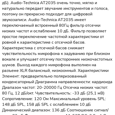
дБ). Audio-Technica AT2035 очень точно, мягко и
натурально передает звучание инструментов и голоса,
поэтому он прекрасно подходит для цифровой
звукозаписи. Audio-Technica AT2035 имеет
переключаемый встроенный 80Гц фильтр отсечки
низких частот и ослабление 10 дБ. Фильтр позволяет
простое переключение частотной характеристики от
ровной к характеристике с отсечкой басов.
Характеристика с отсечкой басов снижает
чувствительность микрофона к задуванию при близком
вокале и улучшает отсечку посторонних низкочастотных
шумов. Выход каждого микрофона выполнен на
разъеме XLR балансный, низкоомный. Характеристики
Элемент: предварительно поляризованный
конденсаторный Диаграмма направленности: кардиоида
Диапазон частот: 20-20000 Гц Отсечка низких частот:
80 Гц, 12 дБ/окт. Чувствительность: -33 дБ (25,1 мВ)
Сопротивление: 120 Ом Максимальный уровень SPL:
148 дБ SPL, 158 дБ SPL с ослаблением 10 дБ
Динамический диапазон: 136 дБ Соотношение сигнал/