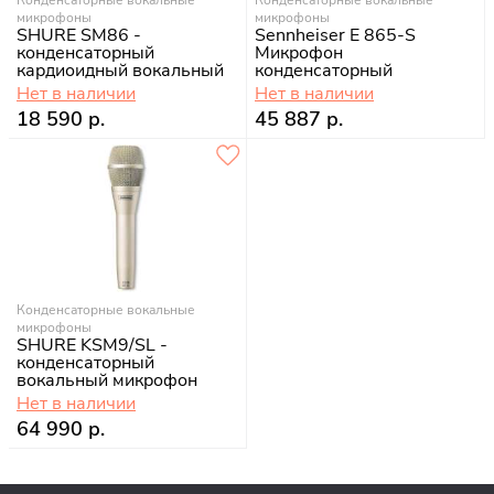
микрофоны
микрофоны
SHURE SM86 -
Sennheiser E 865-S
конденсаторный
Микрофон
кардиоидный вокальный
конденсаторный
микрофон
Нет в наличии
Нет в наличии
18 590 р.
45 887 р.
Конденсаторные вокальные
микрофоны
SHURE KSM9/SL -
конденсаторный
вокальный микрофон
Нет в наличии
64 990 р.