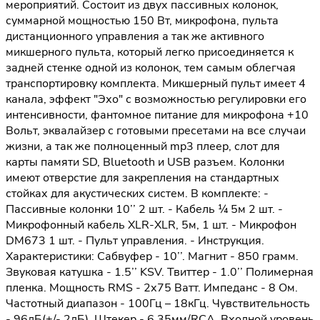
мероприятий. Состоит из двух пассивных колонок,
суммарной мощностью 150 Вт, микрофона, пульта
дистанционного управления а так же активного
микшерного пульта, который легко присоединяется к
задней стенке одной из колонок, тем самым облегчая
транспортировку комплекта. Микшерный пульт имеет 4
канала, эффект "Эхо" с возможностью регулировки его
интенсивности, фантомное питание для микрофона +10
Вольт, эквалайзер с готовыми пресетами на все случаи
жизни, а так же полноценный mp3 плеер, слот для
карты памяти SD, Bluetooth и USB разъем. Колонки
имеют отверстие для закрепления на стандартных
стойках для акустических систем. В комплекте: -
Пассивные колонки 10’’ 2 шт. - Кабель ¼ 5м 2 шт. -
Микрофонный кабель XLR-XLR, 5м, 1 шт. - Микрофон
DM673 1 шт. - Пульт управления. - Инструкция.
Характеристики: Сабвуфер - 10’’. Магнит - 850 грамм.
Звуковая катушка - 1.5’’ KSV. Твиттер - 1.0’’ Полимерная
пленка. Мощность RMS - 2х75 Ватт. Импеданс - 8 Ом.
Частотный диапазон - 100Гц – 18кГц. Чувствительность
- 96дБ(+/- 2дБ). Штекер - 6.35мм/RCA. Входной уровень