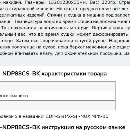
накидки. Размеры: 1320х230х90мм. Вес: 220гр. Страна
же в стиральной машине. Но отдать предпочтение все же
деликатных изделий. Отжим и сушка в машине под запре
ания. Температура воды во время стирки не должна менят
Так сохранится эластичность материи. Вертикальная с
тельный вес, что во время сушки может деформировать
тенце. Затем все сворачивается в тугой рулон. Надавл
еняя полотенце на сухое, пока бархат максимально отдас
собной впитывать влагу, для окончательной просушки. 
U-NDP88CS-BK характеристики товара
вого пианино
ровкой S в названии: CDP-S и PX-S) -NUX NPK-10
-NDP88CS-BK инструкция на русском языке