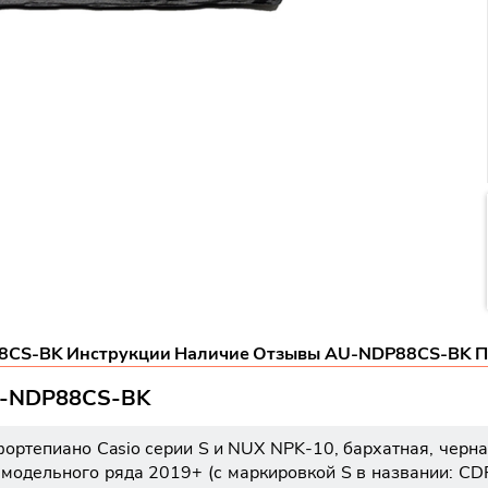
88CS-BK
Инструкции
Наличие
Отзывы AU-NDP88CS-BK
П
AU-NDP88CS-BK
тепиано Casio серии S и NUX NPK-10, бархатная, черная
модельного ряда 2019+ (с маркировкой S в названии: CDP