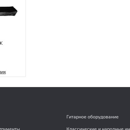
K
лик
Гитарное оборудование
трументы
Классические и народные и