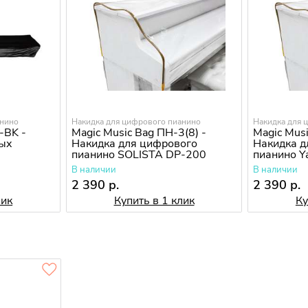
анино
Накидка для цифрового пианино
Накидка для 
-BK -
Magic Music Bag ПН-3(8) -
Magic Musi
вых
Накидка для цифрового
Накидка д
пианино SOLISTA DP-200
пианино Y
В наличии
В наличии
2 390 р.
2 390 р.
лик
Купить в 1 клик
Ку