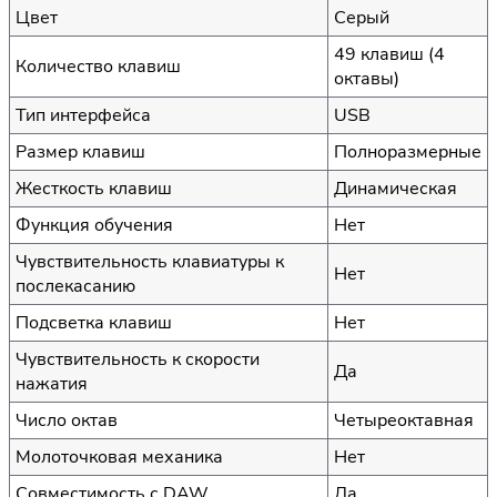
Цвет
Серый
49 клавиш (4
Количество клавиш
октавы)
Тип интерфейса
USB
Размер клавиш
Полноразмерные
Жесткость клавиш
Динамическая
Функция обучения
Нет
Чувствительность клавиатуры к
Нет
послекасанию
Подсветка клавиш
Нет
Чувствительность к скорости
Да
нажатия
Число октав
Четыреоктавная
Молоточковая механика
Нет
Совместимость с DAW
Да