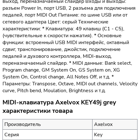
выход, переназначаемый слайдер Входы и выходы:
разъем Power In, порт USB, 2 разъема для подключения
педалей, порт MIDI Out Питание: по шине USB или от
сетевого адаптера Цвет: серый Технические
характеристики: * Клавиатура: 49 клавиш (C1 - C5),
(чувствительные к скорости нажатия). * Основные
функции: встроенный USB MIDI интерфейс, октавный
сдвиг, транспонирование, джойстик, подключение
педалей и духового контроллера, MIDI-выход,
переназначаемый слайдер. * MIDI данные: Bank select,
Program change, GM System On, GS System on, XG
System On, Control change, All Notes Off, и т.д. *
Параметры: Transpose, Octave, MIDI out channels, Velocity
curve, Pitch bend, Moulation, Brightness и т.д.
MIDI-клавиатура Axelvox KEY49j grey
характеристики товара
Производитель
Axelvox
Серия
Key