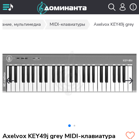
вание, мультимедиа
MIDI-клавиатуры
Axelvox KEY49j grey
Axelvox KEY49j grey MIDI-клавиатура