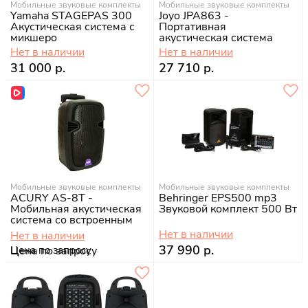
Мобильные звуковые комплекты
Мобильные звуковые комплекты
Yamaha STAGEPAS 300
Joyo JPA863 -
Акустическая система с
Портативная
микшеро
акустическая система
Нет в наличии
Нет в наличии
31 000 р.
27 710 р.
Мобильные звуковые комплекты
Мобильные звуковые комплекты
ACURY AS-8T -
Behringer EPS500 mp3
Мобильная акустическая
Звуковой комплект 500 Вт
система со встроенным
усилителем,
Нет в наличии
Нет в наличии
аккумулятором и 1
37 990 р.
Цена по запросу
микрофоном