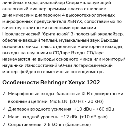
линейных входа, эквалайзер Сверхмалошумящий
аналоговый микшер премиум-класса c широким
динамическим диапазоном 4 высокотехнологичных
микрофонных предусилителя XENYX, сопоставимых по
качеству с элитными внешними преампами
Неоклассический "британский" 3-полосный эквалайзер,
обеспечивающий теплый, музыкальный звук Выходы
основного микса, плюс отдельные мониторные выходы,
выходы на наушники и CD/tape Входы CD/tape
назначаются на выходы основного микса или мониторы/
наушники Износостойкий 60-мм логарифмический
мастер-фейдер и герметичные потенциометры.
Особенности Behringer Xenyx 1202
Микрофонные входы: балансные XLR с дискретными
входными цепями; Mic E.I.N. (20 Hz - 20 kHz)
Диапазон входного усиления: +10 dBu - +60 dBu
Макс. входной уровень: +12 dBu (+10 dB gain)
Сопротивление: 2.6 kOhm (балансное)