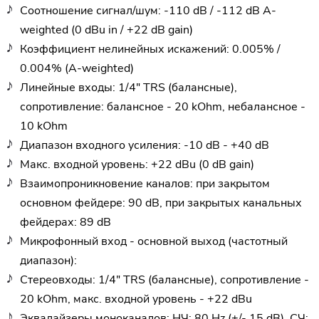
Соотношение сигнал/шум: -110 dB / -112 dB A-
weighted (0 dBu in / +22 dB gain)
Коэффициент нелинейных искажений: 0.005% /
0.004% (A-weighted)
Линейные входы: 1/4" TRS (балансные),
сопротивление: балансное - 20 kOhm, небалансное -
10 kOhm
Диапазон входного усиления: -10 dB - +40 dB
Макс. входной уровень: +22 dBu (0 dB gain)
Взаимопроникновение каналов: при закрытом
основном фейдере: 90 dB, при закрытых канальных
фейдерах: 89 dB
Микрофонный вход - основной выход (частотный
диапазон):
Стереовходы: 1/4" TRS (балансные), сопротивление -
20 kOhm, макс. входной уровень - +22 dBu
Эквалайзеры моноканалов: НЧ: 80 Hz (+/- 15 dB), СЧ: