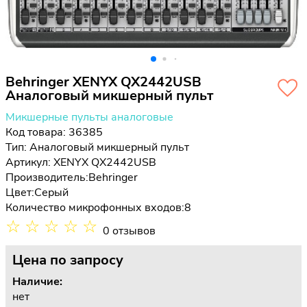
Behringer XENYX QX2442USB
Аналоговый микшерный пульт
Микшерные пульты аналоговые
Код товара: 36385
Тип:
Аналоговый микшерный пульт
Артикул: XENYX QX2442USB
Производитель:
Behringer
Цвет:
Серый
Количество микрофонных входов:
8
☆
☆
☆
☆
☆
0 отзывов
Цена
по запросу
Наличие:
нет