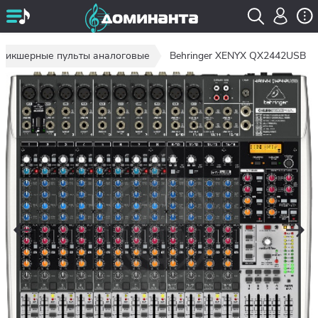
Микшерные пульты аналоговые
Behringer XENYX QX2442USB