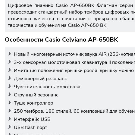
Цифровое пианино Casio AP-650BK Флагман серии C
превосходит стандартный набор тембров цифровых пи
отличного качества в сочетании с прекрасно сбала
творчества и обучения на Casio AP-650 BK.
Особенности Casio Celviano AP-650BK
Новый многомерный источник звука AiR (256-нотна
3-х сенсорная молоточковая клавиатура II поколени
Имитация положения крышки рояля: крышку можно 
Демпферный резонанс
Чувствительность молоточка
Струнный резонанс
Туше контроллер
250 тембров, 180 стилей, 60 композиций для обуче
Интерфейс USB
USB flash порт