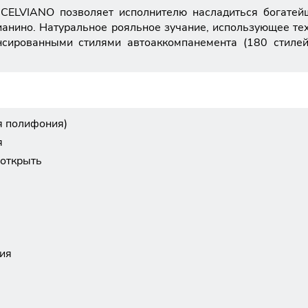
ELVIANO позволяет исполнителю насладиться богатейш
анино. Натуральное рояльное зучание, использующее техн
нсированными стилями автоаккомпанемента (180 стиле
я полифония)
я
открыть
ния