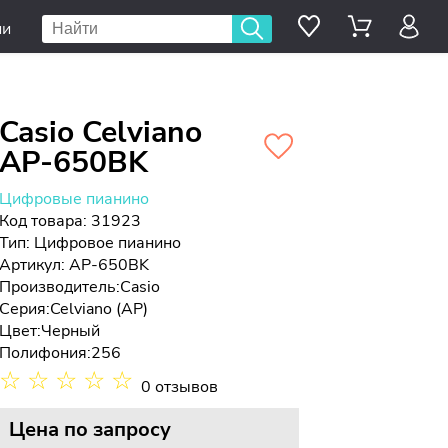
ии
Casio Celviano
AP-650BK
Цифровые пианино
Код товара: 31923
Тип:
Цифровое пианино
Артикул: AP-650BK
Производитель:
Casio
Серия:
Celviano (AP)
Цвет:
Черный
Полифония:
256
☆
☆
☆
☆
☆
0 отзывов
Цена
по запросу