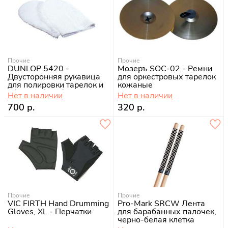
Прочие
Прочие
DUNLOP 5420 -
Мозеръ SOC-02 - Ремни
Двусторонняя рукавица
для оркестровых тарелок
для полировки тарелок и
кожаные
обечаек барабанов.
Нет в наличии
Нет в наличии
700 р.
320 р.
Прочие
Прочие
VIC FIRTH Hand Drumming
Pro-Mark SRCW Лента
Gloves, XL - Перчатки
для барабанных палочек,
черно-белая клетка