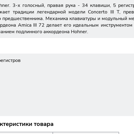
r. 3-х голосный, правая рука - 34 клавиши, 5 регистро
лжает традиции легендарной модели Concerto III T, прев
о предшественника. Механика клавиатуры и модульный мех
рдеона Amica III 72 делает его идеальным инструментом д
анием подлинного аккордеона Hohner.
регистров
ктеристики товара