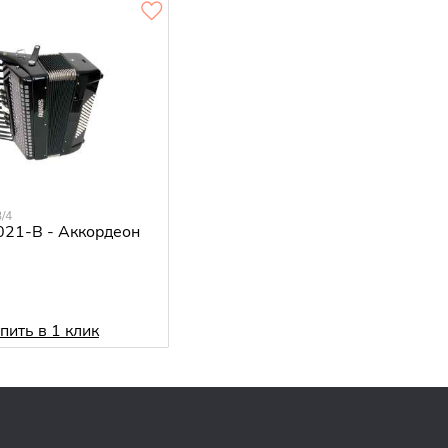
/4
021-B - Аккордеон
.
пить в 1 клик