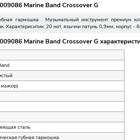
009086 Marine Band Crossover G
убная гармошка . Музыкальный инструмент премиум кл
. Характериситик: 20 нот, язычки латунь 0,9мм, корпус - б
09086 Marine Band Crossover G характерист
Band
истый
 мажор)
еющая сталь
ческая губная гармошка