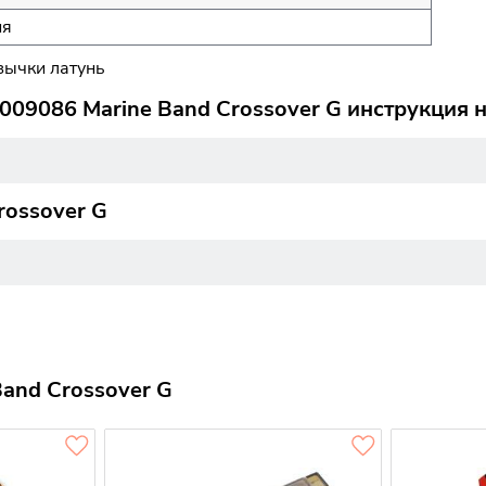
ия
язычки латунь
09086 Marine Band Crossover G инструкция 
rossover G
and Crossover G