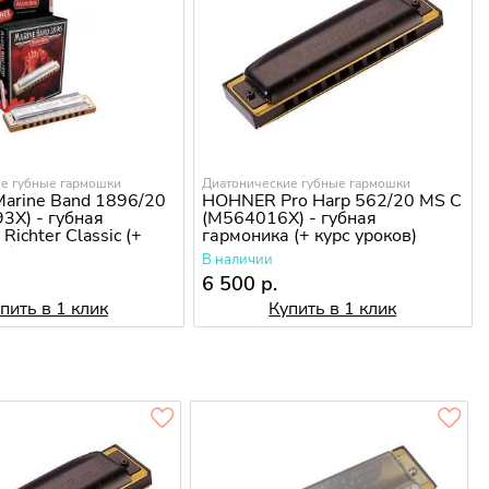
е губные гармошки
Диатонические губные гармошки
arine Band 1896/20
HOHNER Pro Harp 562/20 MS C
3X) - губная
(M564016X) - губная
Richter Classic (+
гармоника (+ курс уроков)
в)
В наличии
6 500 р.
пить в 1 клик
Купить в 1 клик