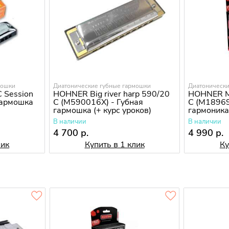
мошки
Диатонические губные гармошки
Диатонически
 Session
HOHNER Big river harp 590/20
HOHNER M
 гармошка
C (M590016X) - Губная
C (M18969
гармошка (+ курс уроков)
гармоника 
курс уроко
В наличии
В наличии
4 700 р.
4 990 р.
лик
Купить в 1 клик
Ку