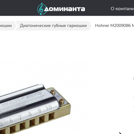
О компан
мошки
Диатонические губные гармошки
Hohner M2009086 M