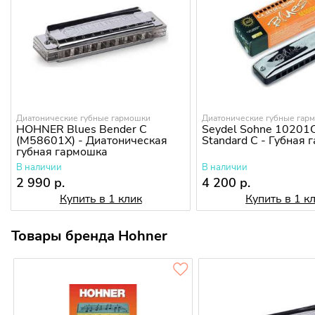
Диатонические губные гармошки
Диатонические губные гар
HOHNER Blues Bender C
Seydel Sohne 10201C
(M58601X) - Диатоническая
Standard C - Губная
губная гармошка
В наличии
В наличии
2 990 р.
4 200 р.
Купить в 1 клик
Купить в 1 к
Товары бренда Hohner