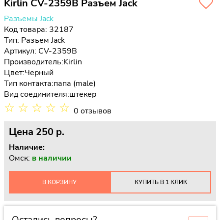
Kirlin CV-2359B Разъем Jack
Разъемы Jack
Код товара: 32187
Тип:
Разъем Jack
Артикул: CV-2359B
Производитель:
Kirlin
Цвет:
Черный
Тип контакта:
папа (male)
Вид соединителя:
штекер
☆
☆
☆
☆
☆
0 отзывов
Цена
250 p.
Наличие:
Омск:
в наличии
В КОРЗИНУ
КУПИТЬ В 1 КЛИК
Остались вопросы?