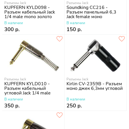
Разъемы Jack
Разъемы Jack
KUPFERN KYLD098 -
Soundking CC216 -
Разъем кабельный Jack
Разъем панельный 6,3
1/4 male mono золото
Jack female моно
В наличии
В наличии
300 р.
150 р.
Разъемы Jack
Разъемы Jack
KUPFERN KYLD010 -
Kirlin CV-2359B - Разъем
Разъем кабельный
моно джек 6,3мм угловой
угловой Jack 1/4 male
mono
В наличии
В наличии
350 р.
250 р.