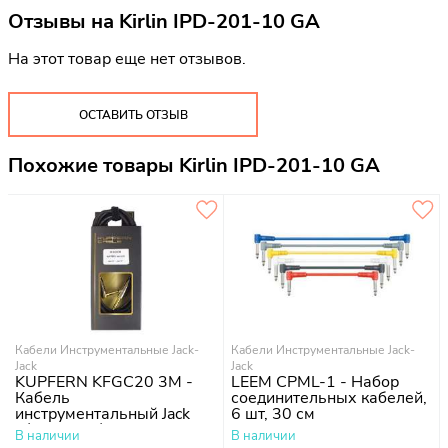
Отзывы на
Kirlin IPD-201-10 GA
На этот товар еще нет отзывов.
ОСТАВИТЬ ОТЗЫВ
Похожие товары Kirlin IPD-201-10 GA
Кабели Инструментальные Jack-
Кабели Инструментальные Jack-
Jack
Jack
KUPFERN KFGC20 3M -
LEEM CPML-1 - Набор
Кабель
соединительных кабелей,
инструментальный Jack
6 шт, 30 см
1/4 - Jack 1/4 угловые
В наличии
В наличии