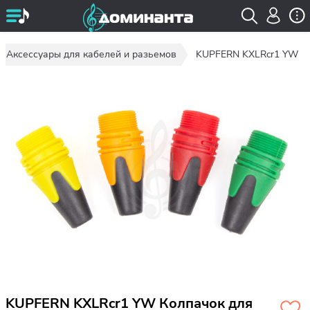
Аксессуары для кабелей и разьемов
KUPFERN KXLRcr1 YW
KUPFERN KXLRcr1 YW Колпачок для