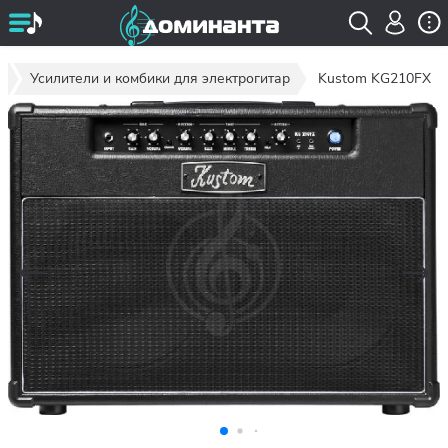
ы
Усилители и комбики для электрогитар
Kustom KG210FX