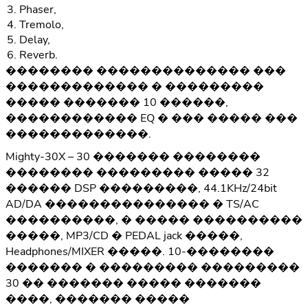
Phaser,
Tremolo,
Delay,
Reverb.
�������� �������������� ���
������������� � ���������
����� ������� 10 ������,
������������ EQ � ��� ����� ���
�������������.
Mighty-30X – 30 ������� ��������
�������� ��������� ����� 32
������ DSP ���������, 44.1KHz/24bit
AD/DA ��������������� � TS/AC
����������, � ����� ����������
�����, MP3/CD � PEDAL jack �����,
Headphones/MIXER �����. 10-��������
������� � ��������� ���������
30 �� ������� ����� �������
����, ������� �����